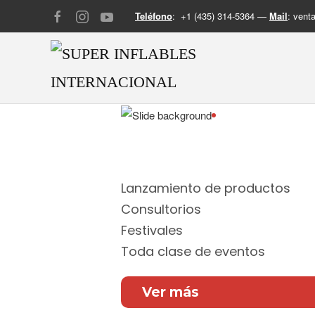
Teléfono
: +1 (435) 314-5364 —
Mail
:
venta
Aceptamos todas las tar
difiere hasta 12 meses
Lanzamiento de productos
Consultorios
Festivales
Toda clase de eventos
Ver más