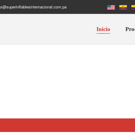
s@superinflablesinternacional.com.pa
Inicio
Pro
jetas