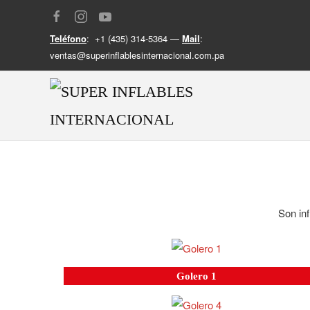
Teléfono
: +1 (435) 314-5364 —
Mail
:
ventas@superinflablesinternacional.com.pa
Son inf
Golero 1