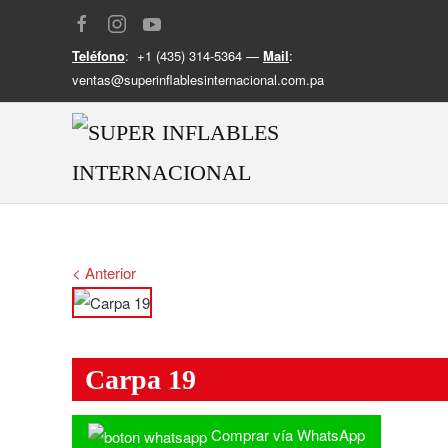
Teléfono
: +1 (435) 314-5364 —
Mail
:
ventas@superinflablesinternacional.com.pa
< Anterior
Carpa 19
Comprar vía WhatsApp